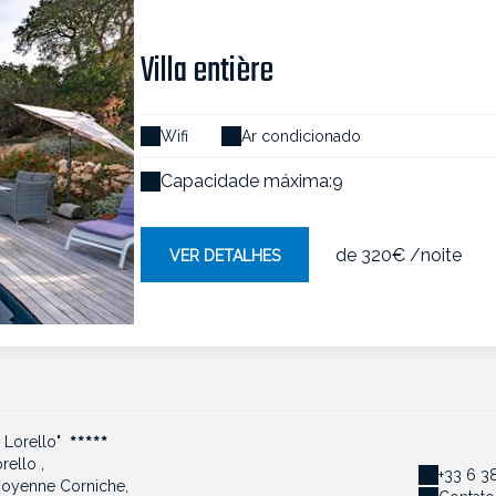
Villa entière
Wifi
Ar condicionado
Capacidade máxima:9
de
320€
/noite
VER DETALHES
i Lorello"
ello ,
+33 6 3
Moyenne Corniche,